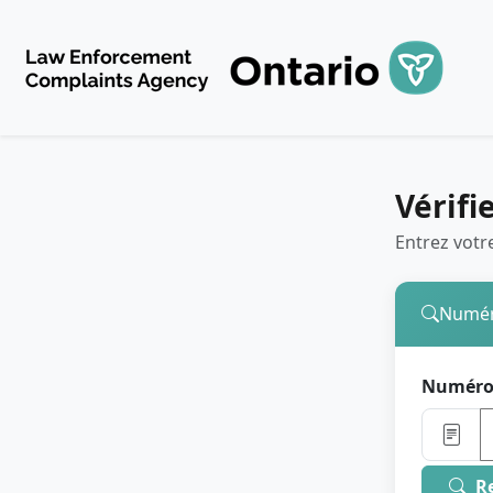
Vérifi
Entrez votr
Numér
Numéro 
R