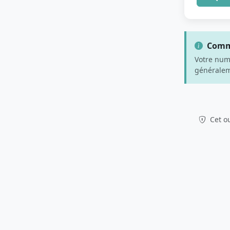
Comme
Votre num
générale
Cet ou